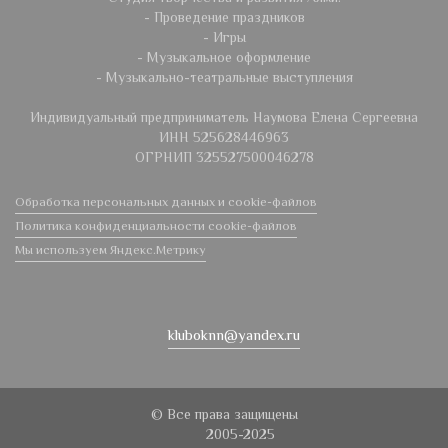
- Проведение праздников
- Игры
- Музыкальное оформление
- Музыкально-театральные выступления
Индивидуальный предприниматель Наумова Елена Сергеевна
ИНН 525628446963
ОГРНИП 325527500046278
Обработка персональных данных и cookie-файлов
Политика конфиденциальности cookie-файлов
Мы используем Яндекс.Метрику
kluboknn@yandex.ru
© Все права защищены
2005-2025